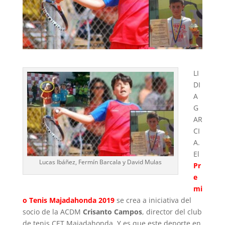
LI
DI
A
G
AR
CI
A.
El
Lucas Ibáñez, Fermín Barcala y David Mulas
Pr
e
mi
o Tenis Majadahonda 2019
se crea a iniciativa del
socio de la ACDM
Crisanto Campos
, director del club
de tenis CET Majadahonda. Y es que este deporte en