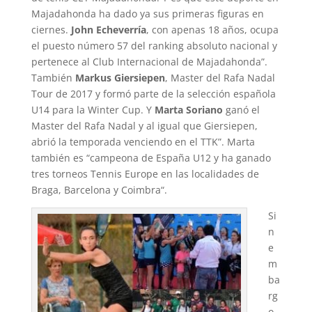
Majadahonda ha dado ya sus primeras figuras en
ciernes.
John Echeverría
, con apenas 18 años, ocupa
el puesto número 57 del ranking absoluto nacional y
pertenece al Club Internacional de Majadahonda”.
También
Markus Giersiepen
, Master del Rafa Nadal
Tour de 2017 y formó parte de la selección española
U14 para la Winter Cup. Y
Marta Soriano
ganó el
Master del Rafa Nadal y al igual que Giersiepen,
abrió la temporada venciendo en el TTK”. Marta
también es “campeona de España U12 y ha ganado
tres torneos Tennis Europe en las localidades de
Braga, Barcelona y Coimbra“.
Si
n
e
m
ba
rg
o,