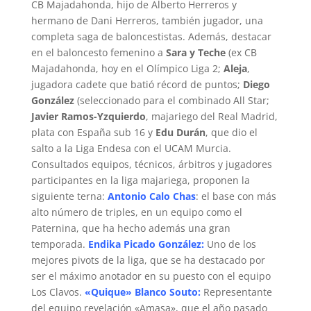
CB Majadahonda, hijo de Alberto Herreros y
hermano de Dani Herreros, también jugador, una
completa saga de baloncestistas. Además, destacar
en el baloncesto femenino a
Sara y Teche
(ex CB
Majadahonda, hoy en el Olímpico Liga 2;
Aleja
,
jugadora cadete que batió récord de puntos;
Diego
González
(seleccionado para el combinado All Star;
Javier Ramos-Yzquierdo
, majariego del Real Madrid,
plata con España sub 16 y
Edu Durán
, que dio el
salto a la Liga Endesa con el UCAM Murcia.
Consultados equipos, técnicos, árbitros y jugadores
participantes en la liga majariega, proponen la
siguiente terna:
Antonio Calo Chas
: el base con más
alto número de triples, en un equipo como el
Paternina, que ha hecho además una gran
temporada.
Endika Picado González:
Uno de los
mejores pivots de la liga, que se ha destacado por
ser el máximo anotador en su puesto con el equipo
Los Clavos.
«Quique» Blanco Souto:
Representante
del equipo revelación «Amasa», que el año pasado