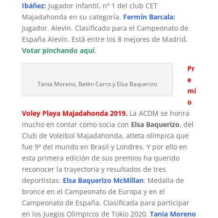
Ibáñez:
Jugador infantil, nº 1 del club CET
Majadahonda en su categoría.
Fermín Barcala:
Jugador. Alevín. Clasificado para el Campeonato de
España Alevín. Está entre los 8 mejores de Madrid.
Votar pinchando aquí
.
Pr
e
Tania Moreno, Belén Carro y Elsa Baquerizo
mi
o
Voley Playa Majadahonda 2019.
La ACDM se honra
mucho en contar como socia con
Elsa Baquerizo
, del
Club de Voleibol Majadahonda, atleta olímpica que
fue 9ª del mundo en Brasil y Londres. Y por ello en
esta primera edición de sus premios ha querido
reconocer la trayectoria y resultados de tres
deportistas:
Elsa Baquerizo McMillan
: Medalla de
bronce en el Campeonato de Europa y en el
Campeonato de España. Clasificada para participar
en los Juegos Olimpicos de Tokio 2020.
Tania Moreno