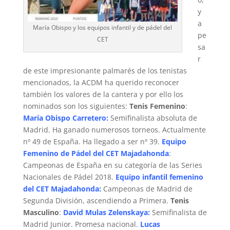
y
a
María Obispo y los equipos infantil y de pádel del
pe
CET
sa
r
de este impresionante palmarés de los tenistas
mencionados, la ACDM ha querido reconocer
también los valores de la cantera y por ello los
nominados son los siguientes:
Tenis Femenino
:
María Obispo Carretero:
Semifinalista absoluta de
Madrid. Ha ganado numerosos torneos. Actualmente
nº 49 de España. Ha llegado a ser nº 39.
Equipo
Femenino de Pádel del CET Majadahonda
:
Campeonas de España en su categoría de las Series
Nacionales de Pádel 2018.
Equipo infantil femenino
del CET Majadahonda:
Campeonas de Madrid de
Segunda División, ascendiendo a Primera.
Tenis
Masculino
:
David Mulas Zelenskaya:
Semifinalista de
Madrid Junior. Promesa nacional.
Lucas