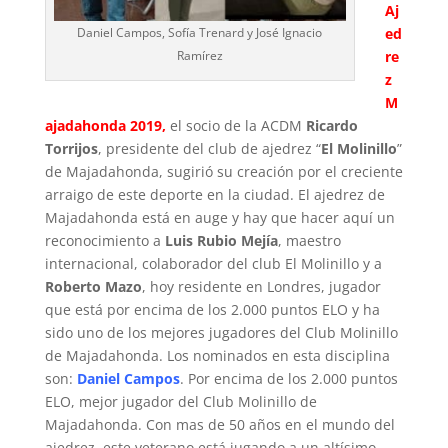
Aj
Daniel Campos, Sofía Trenard y José Ignacio
ed
Ramírez
re
z
M
ajadahonda 2019,
el socio de la ACDM
Ricardo
Torrijos
, presidente del club de ajedrez “
El Molinillo
”
de Majadahonda, sugirió su creación por el creciente
arraigo de este deporte en la ciudad. El ajedrez de
Majadahonda está en auge y hay que hacer aquí un
reconocimiento a
Luis Rubio Mejía
, maestro
internacional, colaborador del club El Molinillo y a
Roberto Mazo
, hoy residente en Londres, jugador
que está por encima de los 2.000 puntos ELO y ha
sido uno de los mejores jugadores del Club Molinillo
de Majadahonda. Los nominados en esta disciplina
son:
Daniel Campos
. Por encima de los 2.000 puntos
ELO, mejor jugador del Club Molinillo de
Majadahonda. Con mas de 50 años en el mundo del
ajedrez, este veterano está jugando a un altísimo