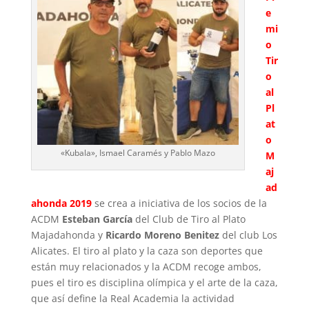
e
mi
o
Tir
o
al
Pl
at
o
«Kubala», Ismael Caramés y Pablo Mazo
M
aj
ad
ahonda 2019
se crea a iniciativa de los socios de la
ACDM
Esteban García
del Club de Tiro al Plato
Majadahonda y
Ricardo Moreno Benitez
del club Los
Alicates. El tiro al plato y la caza son deportes que
están muy relacionados y la ACDM recoge ambos,
pues el tiro es disciplina olímpica y el arte de la caza,
que así define la Real Academia la actividad