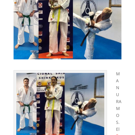
M
A
N
U
RA
M
O
S.
El