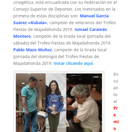
cinegética, está encuadrada con su Federación en el
Consejo Superior de Deportes. Los nominados en la
primera de estas disciplinas son:
Manuel García
Suárez «Kubala»
, campeón de veteranos del Trofeo
Fiestas de Majadahonda 2019.
Ismael Caramés
Montero
, campeón de la tirada local (jornada del
sábado) del Trofeo Fiestas de Majadahonda 2019.
Pablo Mazo Muñoz
,
campeón de la tirada local
(jornada del domingo) del Trofeo Fiestas de
Majadahonda 2019.
Votar clicando aquí
.
En
cu
an
to
al
Pr
e
mi
o