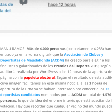
MANU RAMOS.
Más de 4.000 personas
(concretamente 4.233) han
entrado ya en la «urna digital» que la
Asociación de Clubes y
Deportistas de Majadahonda (ACDM)
ha creado para elegir a los
finalistas y galardonados de los
Premios del Deporte 2019
, según 
auditoría realizada por WordPress a las 12 horas de la apertura de
página con la
papeleta electoral
. Según el resultado de esta audit
cuya imagen facilitamos en esta misma noticia, a las
3 horas
de
apertura de la urna ya se habían interesado por conocer a los
72
deportistas candidatos
nominados por la
ACDM
un total de
1.576
personas
, lo que da idea del enorme interés que está suscitando 
votación. Hay que recordar que cualquier vecino del mundo pued
votar en esta elección al mejor deportista en una veintena de